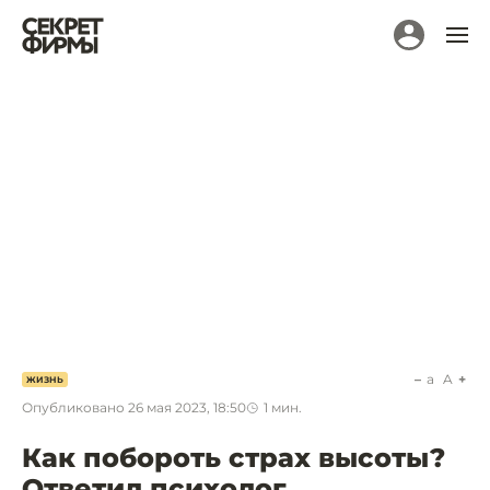
a
A
ЖИЗНЬ
Опубликовано
26 мая 2023, 18:50
1
мин.
Как побороть страх высоты?
Ответил психолог