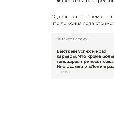
жаловаться на агресси
Отдельная проблема — эт
что до конца года стоим
Читайте на тему:
Быстрый успех и крах
карьеры. Что кроме бол
гонораров принесёт союз
Инстасамки и «Ленингра
29.10.24