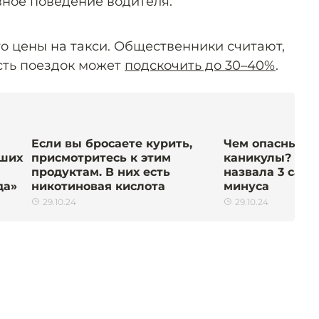
вное поведение водителя.
о цены на такси. Общественники считают,
ость поездок может
подскочить до 30–40%
.
Если вы бросаете курить,
Чем опасны к
ьших
присмотритесь к этим
каникулы? Фи
продуктам. В них есть
назвала 3 сам
да»
никотиновая кислота
минуса
29.10.24
29.10.24