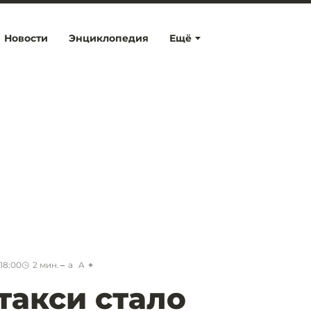
Новости
Энциклопедия
Ещё
18:00
2
мин.
a
A
такси стало