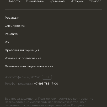
Новости
Выживание
Криминал
Истории
Технологии
Редакция
Спецпроекты
Реклама
RSS
Правовая информация
Условия использования
Политика конфиденциальности
«Секрет фирмы», 2026 г.
18+
Телефон редакции:
+7 495 785-17-00
Все права защищены. Полное или частичное копирование
материалов в коммерческих целях возможно только с
письменного разрешения владельца сайта. В случае