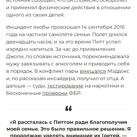
источник сообщил, что он словесно оскорблял
и применял физические действия в отношении
одного из своих детей.
Инцидент якобы произошел 14 сентября 2016
года на частном самолёте семьи. Полёт длился
двенадцать часов, и за это время Питт успел
изрядно напиться. За час до приземления
Джоли, по словам источника, порекомендовала
мужу завязывать с алкоголем и приводить себя
в порядок. В конфликт пары
вмешался
Мэддокс
и, по рассказам инсайдера, получил от отца. А
дальше — суды,
тестирование
на наркотики и
бесконечные
проверки
ФБР.
“
«Я рассталась с Питтом ради благополучия
моей семьи. Это было правильное решение. Я
продолжаю уделять внимание их (детей. —