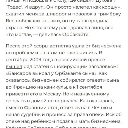
танцы. Я подошла к столу, где сидели Духова и
"Тодес". И вдруг... Он просто налетел как коршун,
схватил меня за шиворот и поволок в гримёрку.
Все побежали за нами, но путь загородила
охрана. Но я тоже ему расцарапала лицо, всё
что могла», — делилась Орбакайте.
После этой ссоры артистка ушла от бизнесмена,
но проблемы на этом не закончились. В
сентябре 2009 года в российской прессе
вышел
ряд статей с шокирующим заголовком:
«Байсаров выкрал у Орбакайте сына». Как
оказалось, бизнесмен собирался отвезти сына
во Францию на каникулы, а к 1 сентября
привезти его в Москву. Но к назначенному
сроку сын домой не вернулся. Как оказалось,
вместо Франции отец отвёз сына в Чечню и
начал судебный процесс за права опеки. Иск об
опеке над ребёнком подала и мать бизнесмена,