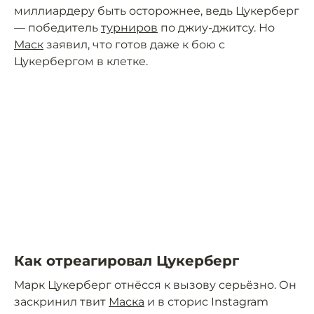
миллиардеру быть осторожнее, ведь Цукерберг
— победитель
турниров
по джиу-джитсу. Но
Маск
заявил, что готов даже к бою с
Цукербергом в клетке.
Как отреагировал Цукерберг
Марк Цукерберг отнёсся к вызову серьёзно. Он
заскринил твит
Маска
и в сторис Instagram