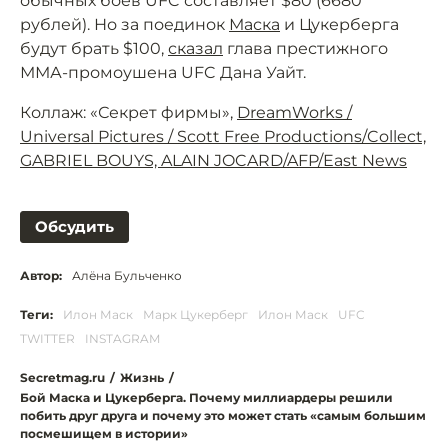
обычных боёв UFC составляет $80 (6680
рублей). Но за поединок
Маска
и Цукерберга
будут брать $100,
сказал
глава престижного
ММА-промоушена UFC Дана Уайт.
Коллаж: «Секрет фирмы»,
DreamWorks /
Universal Pictures / Scott Free Productions/Collect,
GABRIEL BOUYS, ALAIN JOCARD/AFP/East News
Обсудить
Автор:
Алёна Бульченко
Теги:
Илон Маск
Марк Цукерберг
Илон Маск
UFC
TWITTER
INSTAGRAM
Secretmag.ru
/
Жизнь
/
Бой Маска и Цукерберга. Почему миллиардеры решили
побить друг друга и почему это может стать «самым большим
посмешищем в истории»