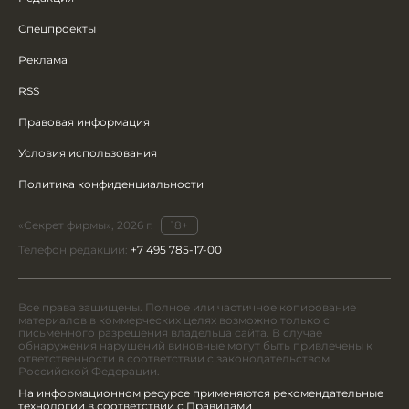
Спецпроекты
Реклама
RSS
Правовая информация
Условия использования
Политика конфиденциальности
«Секрет фирмы», 2026 г.
18+
Телефон редакции:
+7 495 785-17-00
Все права защищены. Полное или частичное копирование
материалов в коммерческих целях возможно только с
письменного разрешения владельца сайта. В случае
обнаружения нарушений виновные могут быть привлечены к
ответственности в соответствии с законодательством
Российской Федерации.
На информационном ресурсе применяются рекомендательные
технологии в соответствии с Правилами