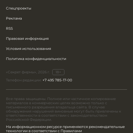
Спецпроекты
Реклама
RSS
Правовая информация
Условия использования
Политика конфиденциальности
«Секрет фирмы», 2026 г.
18+
Телефон редакции:
+7 495 785-17-00
Все права защищены. Полное или частичное копирование
материалов в коммерческих целях возможно только с
письменного разрешения владельца сайта. В случае
обнаружения нарушений виновные могут быть привлечены к
ответственности в соответствии с законодательством
Российской Федерации.
На информационном ресурсе применяются рекомендательные
технологии в соответствии с Правилами