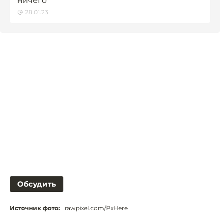
ничего
28.01.23
Обсудить
Источник фото:
rawpixel.com/PxHere