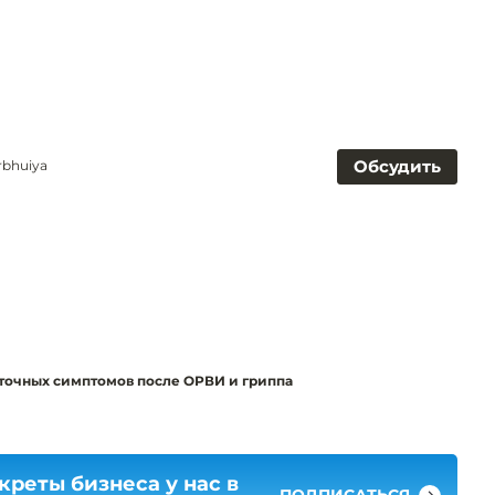
Обсудить
rbhuiya
аточных симптомов после ОРВИ и гриппа
креты бизнеса у нас в