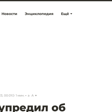
Новости
Энциклопедия
Ещё
3, 00:01
1
мин.
a
A
упредил об