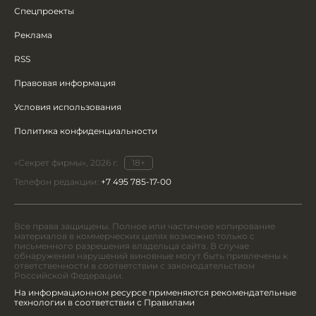
Спецпроекты
Реклама
RSS
Правовая информация
Условия использования
Политика конфиденциальности
«Секрет фирмы», 2026 г.
18+
Телефон редакции:
+7 495 785-17-00
Все права защищены. Полное или частичное копирование
материалов в коммерческих целях возможно только с
письменного разрешения владельца сайта. В случае
обнаружения нарушений виновные могут быть привлечены к
ответственности в соответствии с законодательством
Российской Федерации.
На информационном ресурсе применяются рекомендательные
технологии в соответствии с Правилами