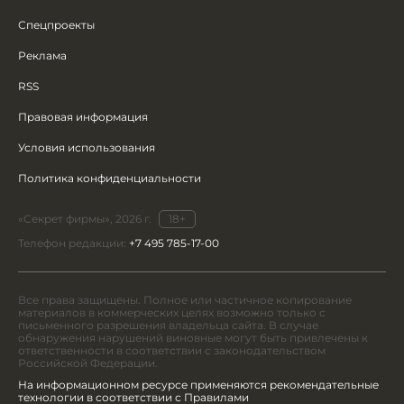
Спецпроекты
Реклама
RSS
Правовая информация
Условия использования
Политика конфиденциальности
«Секрет фирмы», 2026 г.
18+
Телефон редакции:
+7 495 785-17-00
Все права защищены. Полное или частичное копирование
материалов в коммерческих целях возможно только с
письменного разрешения владельца сайта. В случае
обнаружения нарушений виновные могут быть привлечены к
ответственности в соответствии с законодательством
Российской Федерации.
На информационном ресурсе применяются рекомендательные
технологии в соответствии с Правилами