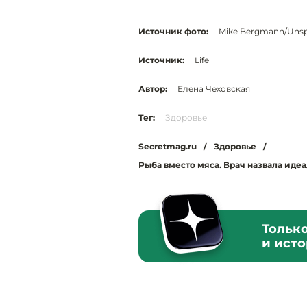
Источник фото:
Mike Bergmann/Unsp
Источник:
Life
Автор:
Елена Чеховская
Тег:
Здоровье
Secretmag.ru
/
Здоровье
/
Рыба вместо мяса. Врач назвала иде
Тольк
и ист