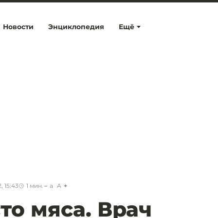
Новости
Энциклопедия
Ещё
, 15:43
1
мин.
a
A
то мяса. Врач