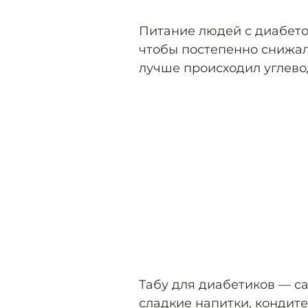
Питание людей с диабето
чтобы постепенно снижала
лучше происходил углево
Табу для диабетиков — са
сладкие напитки, кондит