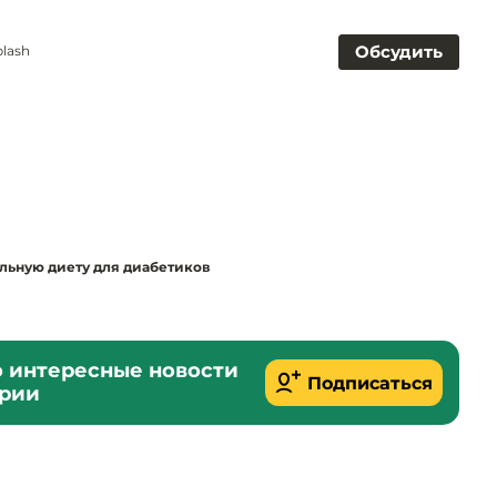
Обсудить
lash
альную диету для диабетиков
о интересные новости
Подписаться
ории