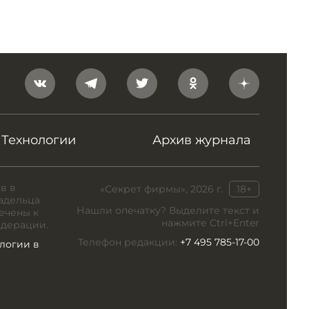
Технологии
Архив журнала
в в
«Секрет фирмы», 2026 г.
18+
адельца
Нашли опечатку? Выделите текст и
ечены к
нажмите Ctrl+Enter
едерации.
Телефон редакции:
+7 495 785-17-00
логии в