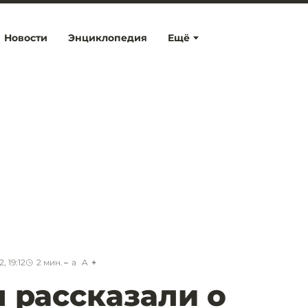
Новости
Энциклопедия
Ещё
, 19:12
2
мин.
a
A
 рассказали о