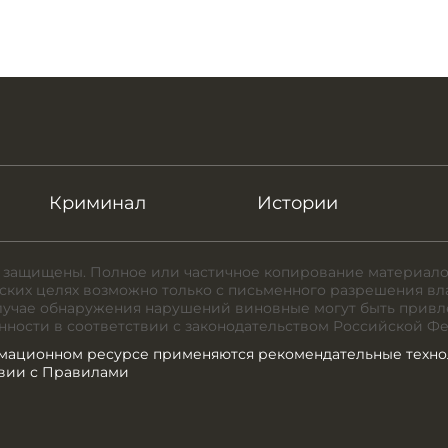
Криминал
Истории
 защищены. Полное или частичное копирование материало
ких целях возможно только с письменного разрешения вл
случае обнаружения нарушений виновные могут быть привл
нности в соответствии с законодательством Российской Ф
мационном ресурсе применяются рекомендательные техно
твии с Правилами