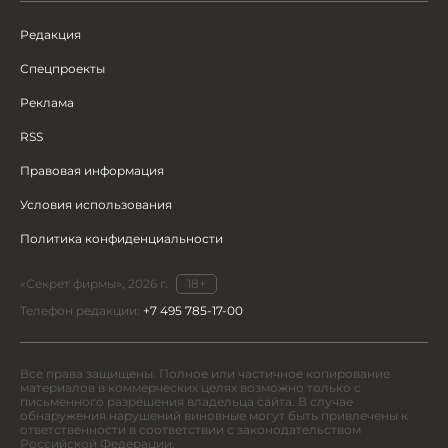
Редакция
Спецпроекты
Реклама
RSS
Правовая информация
Условия использования
Политика конфиденциальности
«Секрет фирмы», 2026 г.
18+
Телефон редакции:
+7 495 785-17-00
Все права защищены. Полное или частичное копирование
материалов в коммерческих целях возможно только с
письменного разрешения владельца сайта. В случае
обнаружения нарушений виновные могут быть привлечены к
ответственности в соответствии с законодательством
Российской Федерации.