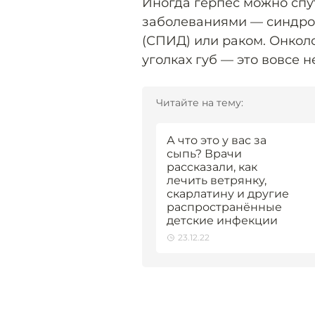
Иногда герпес можно спу
заболеваниями — синдр
(СПИД) или раком. Онкол
уголках губ — это вовсе 
Читайте на тему:
А что это у вас за
сыпь? Врачи
рассказали, как
лечить ветрянку,
скарлатину и другие
распространённые
детские инфекции
23.12.22