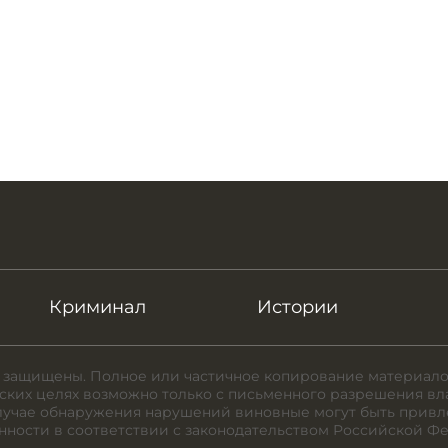
Криминал
Истории
 защищены. Полное или частичное копирование материало
ких целях возможно только с письменного разрешения вл
случае обнаружения нарушений виновные могут быть привл
нности в соответствии с законодательством Российской Ф