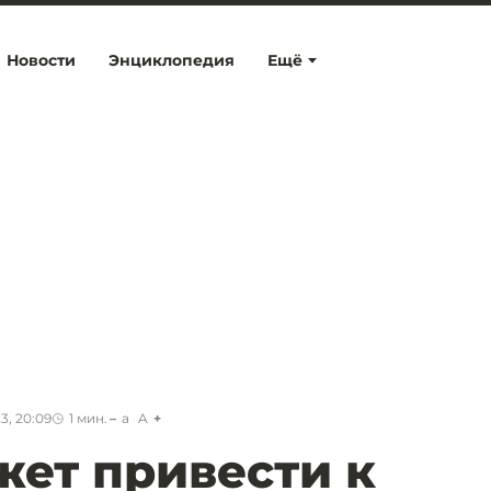
Новости
Энциклопедия
Ещё
3, 20:09
1
мин.
a
A
жет привести к