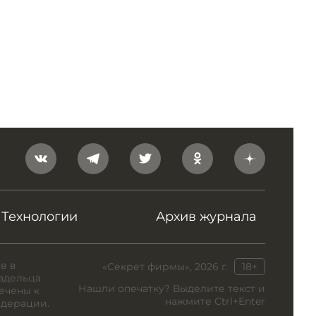
Технологии
Архив журнала
в в
«Секрет фирмы», 2026 г.
18+
адельца
Нашли опечатку? Выделите текст и
ечены к
нажмите Ctrl+Enter
едерации.