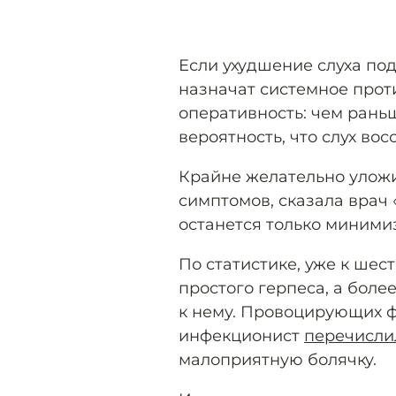
Если ухудшение слуха под
назначат системное прот
оперативность: чем рань
вероятность, что слух вос
Крайне желательно уложи
симптомов, сказала врач 
останется только миними
По статистике, уже к ше
простого герпеса, а боле
к нему. Провоцирующих ф
инфекционист
перечисли
малоприятную болячку.