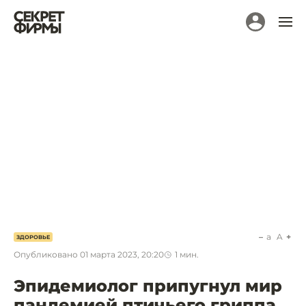
a
A
ЗДОРОВЬЕ
Опубликовано
01 марта 2023, 20:20
1
мин.
Эпидемиолог припугнул мир
пандемией птичьего гриппа