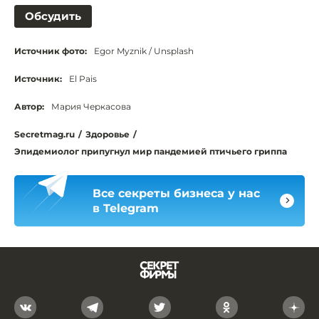
Обсудить
Источник фото:
Egor Myznik / Unsplash
Источник:
El Pais
Автор:
Мария Черкасова
Secretmag.ru
/
Здоровье
/
Эпидемиолог припугнул мир пандемией птичьего гриппа
Все секреты бизнеса у нас
в Telegram