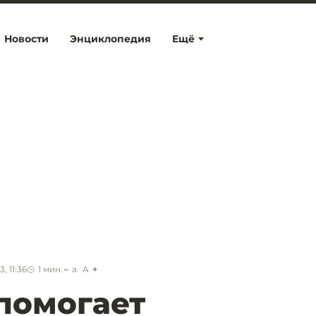
Новости
Энциклопедия
Ещё
, 11:36
1
мин.
a
A
помогает