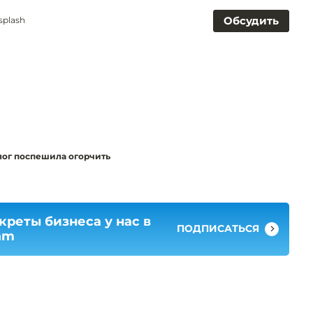
Обсудить
splash
лог поспешила огорчить
креты бизнеса у нас в
ПОДПИСАТЬСЯ
am