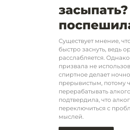
засыпать?
поспешила
Существует мнение, чт
быстро заснуть, ведь 
расслабляется. Однак
призвала не использова
спиртное делает ночн
прерывистым, потому 
перерабатывать алкого
подтвердила, что алко
переключиться с пробл
мыслей.