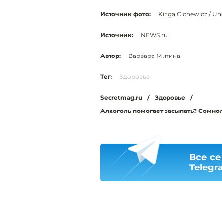
Источник фото:
Kinga Cichewicz / Un
Источник:
NEWS.ru
Автор:
Варвара Митина
Тег:
Здоровье
Secretmag.ru
/
Здоровье
/
Алкоголь помогает засыпать? Сомно
Все се
Telegr