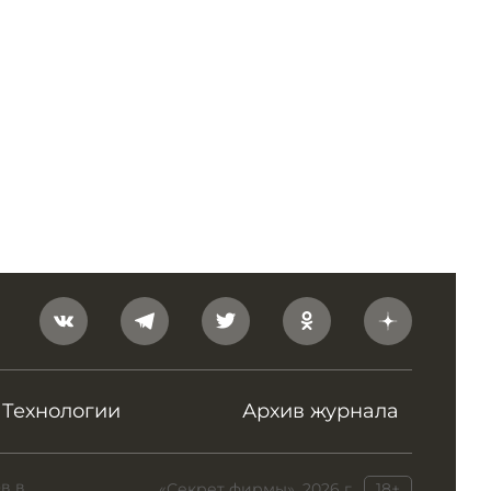
Технологии
Архив журнала
в в
«Секрет фирмы», 2026 г.
18+