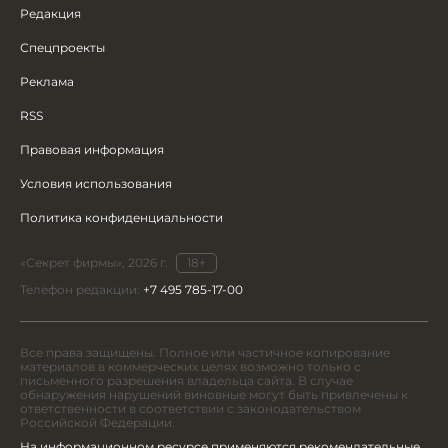
Редакция
Спецпроекты
Реклама
RSS
Правовая информация
Условия использования
Политика конфиденциальности
«Секрет фирмы», 2026 г.
18+
Телефон редакции:
+7 495 785-17-00
Все права защищены. Полное или частичное копирование
материалов в коммерческих целях возможно только с
письменного разрешения владельца сайта. В случае
обнаружения нарушений виновные могут быть привлечены к
ответственности в соответствии с законодательством
Российской Федерации.
На информационном ресурсе применяются рекомендательные