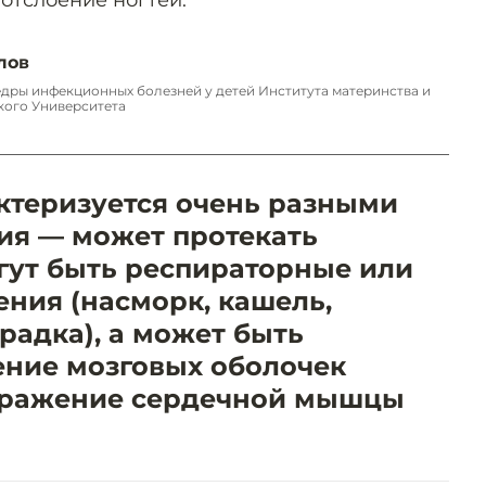
лов
федры инфекционных болезней у детей Института материнства и
кого Университета
ктеризуется очень разными
ия — может протекать
гут быть респираторные или
ния (насморк, кашель,
радка), а может быть
ение мозговых оболочек
поражение сердечной мышцы