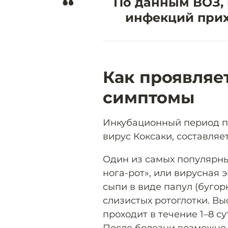
“
По данным ВОЗ,
инфекций прихо
Как проявляе
симптомы
Инкубационный период п
вирус Коксаки, составляет 
Один из самых популярны
нога-рот», или вирусная 
сыпи в виде папул (бугор
слизистых ротоглотки. В
проходит в течение 1–8 су
После болезни возможно 