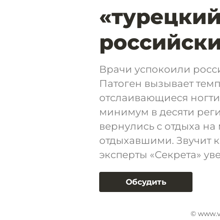
«турецкий
российски
Врачи успокоили росс
Патоген вызывает темпе
отслаивающиеся ногти
минимум в десяти рег
вернулись с отдыха на
отдыхавшими. Звучит к
эксперты «Секрета» уве
Обсудить
© www.v