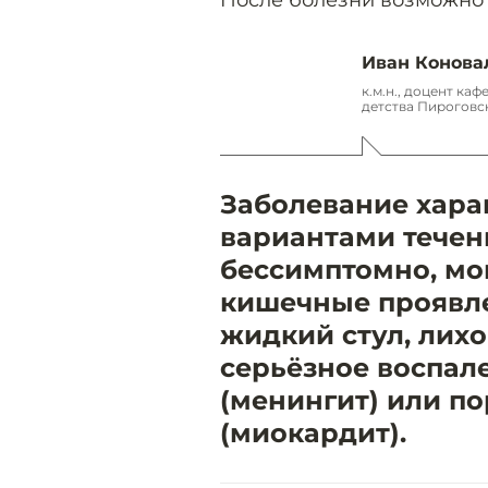
Иван Конова
к.м.н., доцент ка
детства Пироговс
Заболевание хара
вариантами течен
бессимптомно, мо
кишечные проявле
жидкий стул, лихо
серьёзное воспал
(менингит) или 
(миокардит).