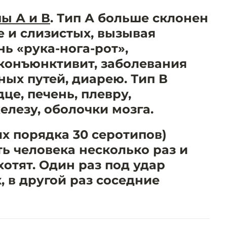
ы А и В
. Тип А больше склонен
е и слизистых, вызывая
нь «рука-нога-рот»,
конъюнктивит, заболевания
ых путей, диарею. Тип В
це, печень, плевру,
лезу, оболочки мозга.
х порядка 30 серотипов)
ь человека несколько раз и
хотят. Один раз под удар
 в другой раз соседние