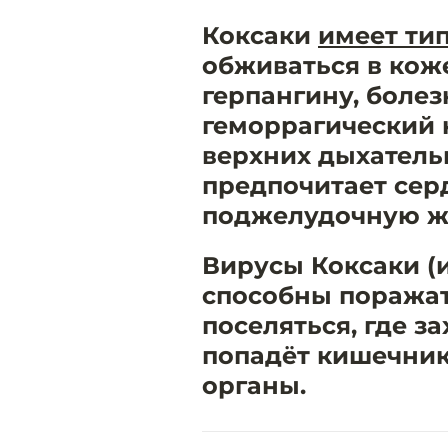
Коксаки
имеет тип
обживаться в кож
герпангину, болез
геморрагический 
верхних дыхательн
предпочитает серд
поджелудочную же
Вирусы Коксаки (и
способны поражат
поселяться, где за
попадёт кишечник,
органы.