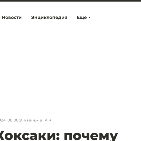
Новости
Энциклопедия
Ещё
24, 08:00
4
мин.
a
A
оксаки: почему