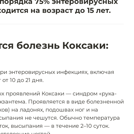
 порядка 75% энтеровирусных
дится на возраст до 15 лет.
тся болезнь Коксаки:
ри энтеровирусных инфекциях, включая
от 10 до 21 дня.
х проявлений Коксаки — синдром «рука-
экзантема. Проявляется в виде болезненной
ков) на ладонях, подошвах ног и на
ысыпания не чешутся. Обычно температура
ток, высыпания — в течение 2–10 суток.
отслоение ногтей.