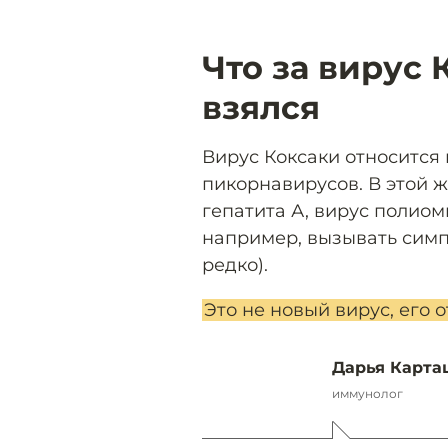
Что за вирус 
взялся
Вирус Коксаки относится 
пикорнавирусов. В этой ж
гепатита А, вирус полиом
например, вызывать симп
редко).
Это не новый вирус, его о
Дарья Карта
иммунолог