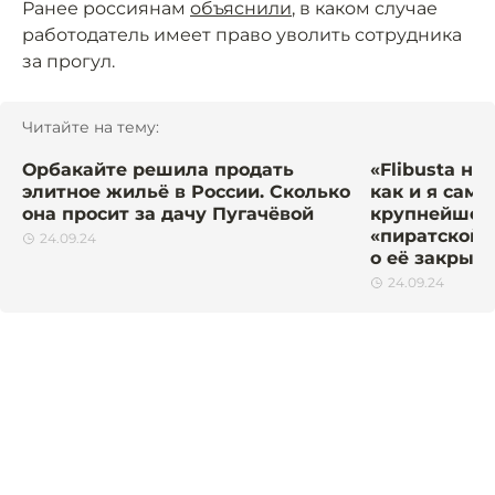
Ранее россиянам
объяснили
, в каком случае
работодатель имеет право уволить сотрудника
за прогул.
Читайте на тему:
Орбакайте решила продать
«Flibusta на
элитное жильё в России. Сколько
как и я сам»
она просит за дачу Пугачёвой
крупнейшей 
«пиратской»
24.09.24
о её закрыт
24.09.24