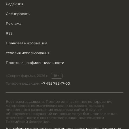
Редакция
Спецпроекты
Реклама
RSS
Правовая информация
Условия использования
Политика конфиденциальности
«Секрет фирмы», 2026 г.
18+
Телефон редакции:
+7 495 785-17-00
Все права защищены. Полное или частичное копирование
материалов в коммерческих целях возможно только с
письменного разрешения владельца сайта. В случае
обнаружения нарушений виновные могут быть привлечены к
ответственности в соответствии с законодательством
Российской Федерации.
На информационном ресурсе применяются рекомендательные