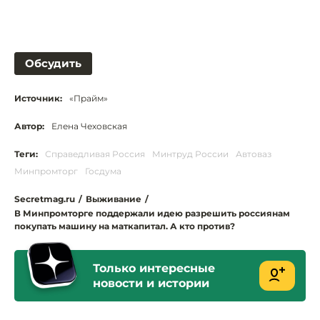
Обсудить
Источник:
«Прайм»
Автор:
Елена Чеховская
Теги:
Справедливая Россия
Минтруд России
Автоваз
Минпромторг
Госдума
Secretmag.ru
/
Выживание
/
В Минпромторге поддержали идею разрешить россиянам
покупать машину на маткапитал. А кто против?
Только интересные
новости и истории