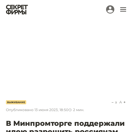
a
A
ВЫЖИВАНИЕ
Опубликовано
13 июня 2023, 18:50
2
мин.
В Минпромторге поддержали
идею разрешить россиянам