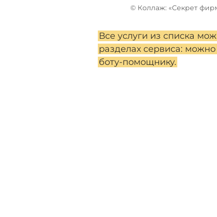
© Коллаж: «Секрет фир
Все услуги из списка мо
разделах сервиса: можно
боту-помощнику.