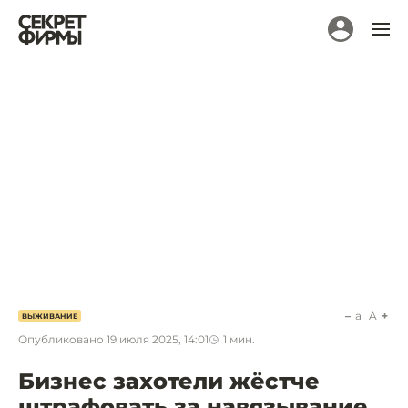
a
A
ВЫЖИВАНИЕ
Опубликовано
19 июля 2025, 14:01
1
мин.
Бизнес захотели жёстче
штрафовать за навязывание