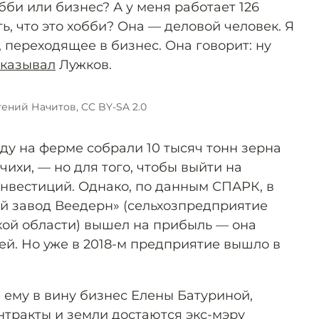
бби или бизнес? А у меня работает 126
ть, что это хобби? Она — деловой человек. Я
, переходящее в бизнес. Она говорит: ну
сказывал
Лужков.
гений Начитов, CC BY-SA 2.0
году на ферме собрали 10 тысяч тонн зерна
ихи, — но для того, чтобы выйти на
инвестиций. Однако, по данным СПАРК, в
ый завод Веедерн» (сельхозпредприятие
ой области) вышел на прибыль — она
ей. Но уже в 2018-м предприятие вышло в
 ему в вину бизнес Елены Батуриной,
нтракты и земли достаются экс-мэру