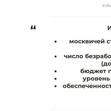
© Ан
“
И
москвичей ст
число безраб
(до
бюджет г
уровень
обеспеченнос