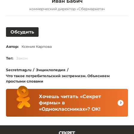
Иван Бабич
коммерческий директор «Сбермаркета»
Обсудить
Автор:
Ксения Карпова
Тег:
Закон
Secretmag.ru
/
Энциклопедия
/
Что такое потребительский экстремизм. Объясняем
простыми словами
Хочешь читать «Секрет
фирмы» в
«Одноклассниках»? ОК!