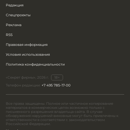
Редакция
Спецпроекты
Реклама
RSS
Правовая информация
Условия использования
Политика конфиденциальности
«Секрет фирмы», 2026 г.
18+
Телефон редакции:
+7 495 785-17-00
Все права защищены. Полное или частичное копирование
материалов в коммерческих целях возможно только с
письменного разрешения владельца сайта. В случае
обнаружения нарушений виновные могут быть привлечены к
ответственности в соответствии с законодательством
Российской Федерации.