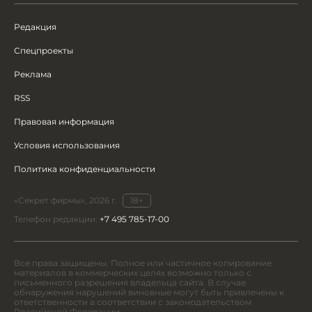
Редакция
Спецпроекты
Реклама
RSS
Правовая информация
Условия использования
Политика конфиденциальности
«Секрет фирмы», 2026 г.
18+
Телефон редакции:
+7 495 785-17-00
Все права защищены. Полное или частичное копирование
материалов в коммерческих целях возможно только с
письменного разрешения владельца сайта. В случае
обнаружения нарушений виновные могут быть привлечены к
ответственности в соответствии с законодательством
Российской Федерации.