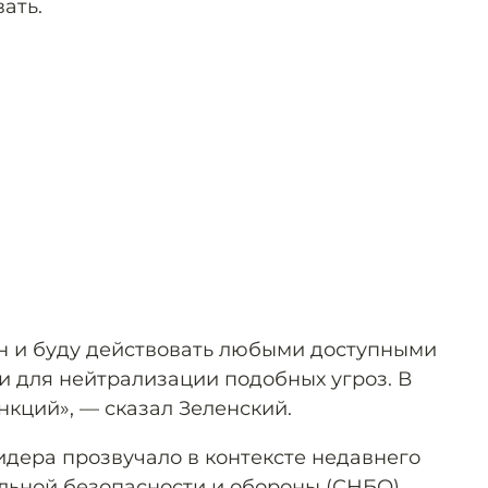
ать.
ан и буду действовать любыми доступными
 для нейтрализации подобных угроз. В
нкций», — сказал Зеленский.
идера прозвучало в контексте недавнего
льной безопасности и обороны (СНБО)