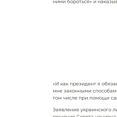
ними бороться» и наказыв
«И как президент я обяз
мне законными способами
том числе при помощи са
Заявление украинского л
решения Совета национа