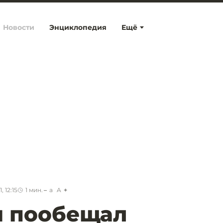
Новости
Энциклопедия
Ещё
 12:15
1
мин.
a
A
й пообещал