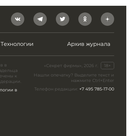
Технологии
Архив журнала
в в
«Секрет фирмы», 2026 г.
18+
адельца
Нашли опечатку? Выделите текст и
ечены к
нажмите Ctrl+Enter
едерации.
Телефон редакции:
+7 495 785-17-00
логии в