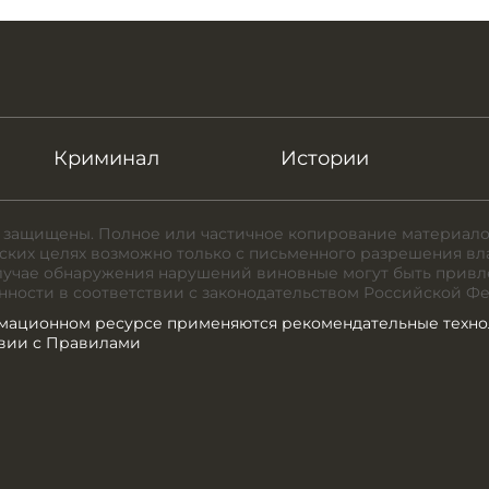
Криминал
Истории
 защищены. Полное или частичное копирование материало
ких целях возможно только с письменного разрешения вл
случае обнаружения нарушений виновные могут быть привл
нности в соответствии с законодательством Российской Ф
мационном ресурсе применяются рекомендательные техно
твии с Правилами