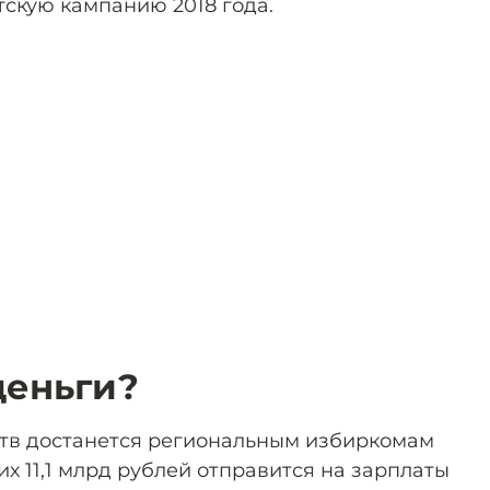
тскую кампанию 2018 года.
деньги?
ств достанется региональным избиркомам
них 11,1 млрд рублей отправится на зарплаты