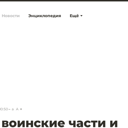
Новости
Энциклопедия
Ещё
10:50
a
A
 воинские части и