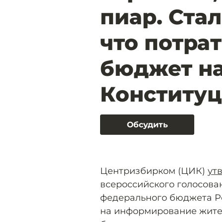
пиар. Стал
что потра
бюджет н
Конститу
Обсудить
Центризбирком (ЦИК)
ут
всероссийского голосова
федерального бюджета Ро
на информирование жите