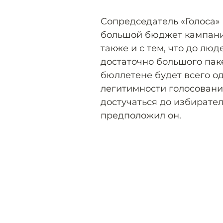
Сопредседатель «Голоса» 
большой бюджет кампани
также и с тем, что до лю
достаточно большого паке
бюллетене будет всего о
легитимности голосования
достучаться до избирател
предположил он.