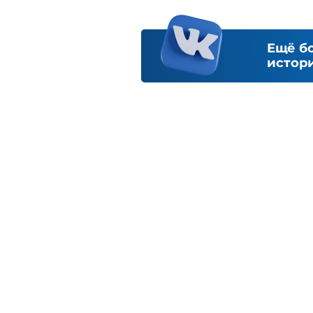
Ещё б
истори