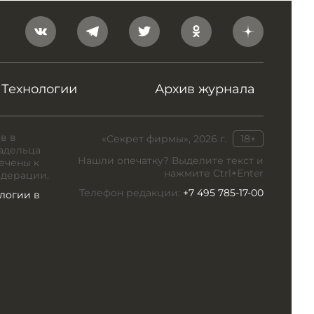
Технологии
Архив журнала
в в
«Секрет фирмы», 2026 г.
18+
адельца
Нашли опечатку? Выделите текст и
ечены к
нажмите Ctrl+Enter
едерации.
Телефон редакции:
+7 495 785-17-00
логии в