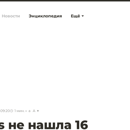
Новости
Энциклопедия
Ещё
 09:20
1
мин.
a
A
s не нашла 16