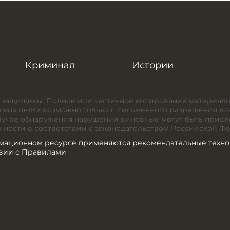
Криминал
Истории
 защищены. Полное или частичное копирование материало
ких целях возможно только с письменного разрешения вл
случае обнаружения нарушений виновные могут быть привл
нности в соответствии с законодательством Российской Ф
мационном ресурсе применяются рекомендательные техно
твии с Правилами