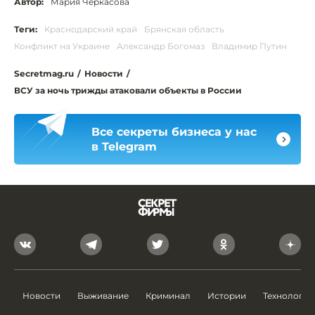
Автор:
Мария Черкасова
Теги:
Краснодарский край
Брянская область
Конфликт на Украине
Александр Богомаз
Владимир Путин
Secretmag.ru
/
Новости
/
ВСУ за ночь трижды атаковали объекты в России
Все секреты бизнеса у нас
в Telegram
Новости
Выживание
Криминал
Истории
Технологии