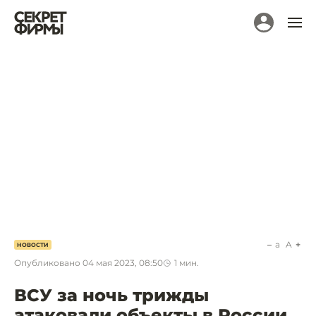
a
A
НОВОСТИ
Опубликовано
04 мая 2023, 08:50
1
мин.
ВСУ за ночь трижды
атаковали объекты в России