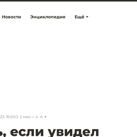
Новости
Энциклопедия
Ещё
3, 16:50
2
мин.
a
A
ь, если увидел