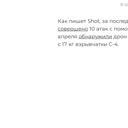
© U
Как пишет Shot, за после
совершено
10 атак с пом
апреля
обнаружили
дрон 
с 17 кг взрывчатки С-4.