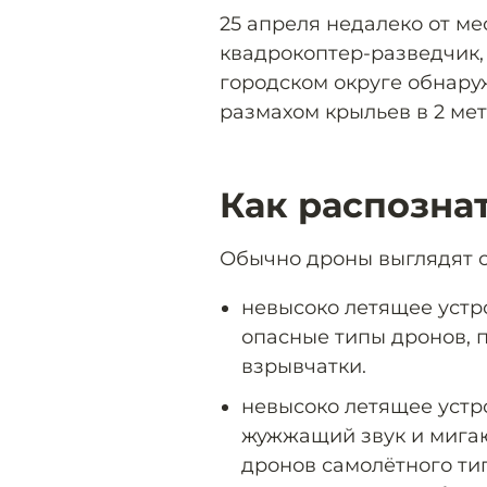
25 апреля недалеко от ме
квадрокоптер-разведчик,
городском округе обнару
размахом крыльев в 2 мет
Как распозна
Обычно дроны выглядят 
невысоко летящее устро
опасные типы дронов, п
взрывчатки.
невысоко летящее устр
жужжащий звук и мига
дронов самолётного тип