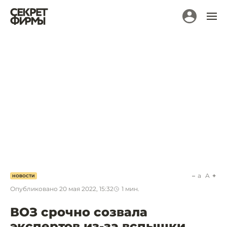
a
A
НОВОСТИ
Опубликовано
20 мая 2022, 15:32
1
мин.
ВОЗ срочно созвала
экспертов из-за вспышки