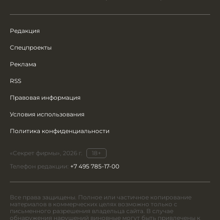
Редакция
Спецпроекты
Реклама
RSS
Правовая информация
Условия использования
Политика конфиденциальности
«Секрет фирмы», 2026 г.
18+
Телефон редакции:
+7 495 785-17-00
Все права защищены. Полное или частичное копирование
материалов в коммерческих целях возможно только с
письменного разрешения владельца сайта. В случае
обнаружения нарушений виновные могут быть привлечены к