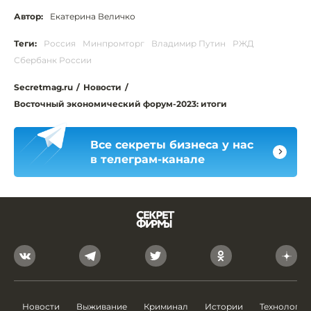
Автор:
Екатерина Величко
Теги:
Россия
Минпромторг
Владимир Путин
РЖД
Сбербанк России
Secretmag.ru
/
Новости
/
Восточный экономический форум-2023: итоги
Все секреты бизнеса у нас
в телеграм-канале
Новости
Выживание
Криминал
Истории
Технологии