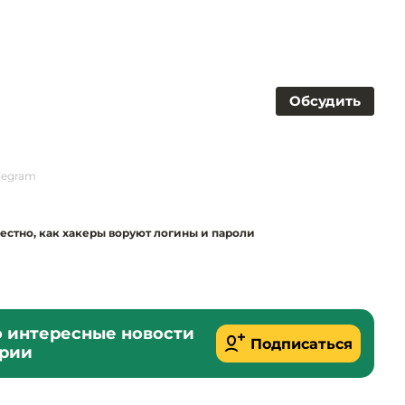
Обсудить
legram
вестно, как хакеры воруют логины и пароли
о интересные новости
Подписаться
ории