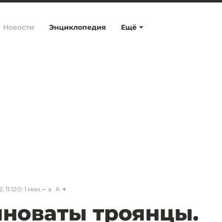
Новости
Энциклопедия
Ещё
 11:12
1
мин.
a
A
иноваты троянцы.