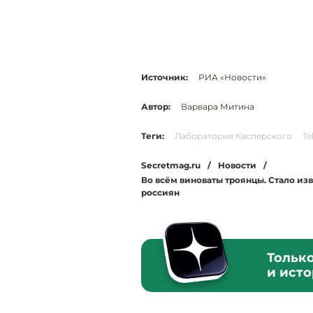
Источник:
РИА «Новости»
Автор:
Варвара Митина
Теги:
Лаборатория Касперского
Te
Secretmag.ru
/
Новости
/
Во всём виноваты троянцы. Стало из
россиян
Тольк
и ист