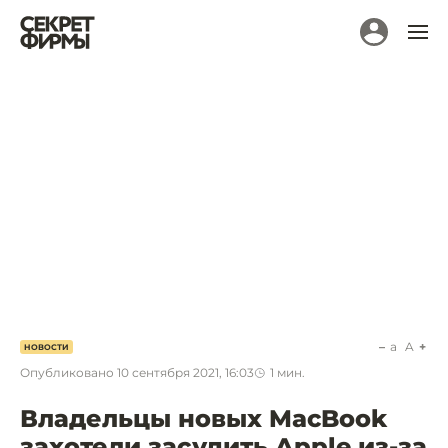
a
A
НОВОСТИ
Опубликовано
10 сентября 2021, 16:03
1
мин.
Владельцы новых MacBook
захотели засудить Apple из-за