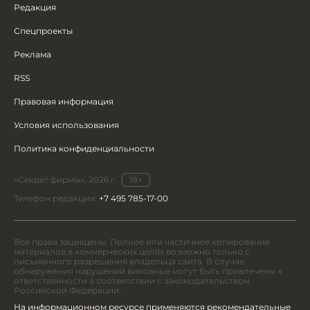
Редакция
Спецпроекты
Реклама
RSS
Правовая информация
Условия использования
Политика конфиденциальности
«Секрет фирмы», 2026 г.
18+
Телефон редакции:
+7 495 785-17-00
Все права защищены. Полное или частичное копирование
материалов в коммерческих целях возможно только с
письменного разрешения владельца сайта. В случае
обнаружения нарушений виновные могут быть привлечены к
ответственности в соответствии с законодательством
Российской Федерации.
На информационном ресурсе применяются рекомендательные