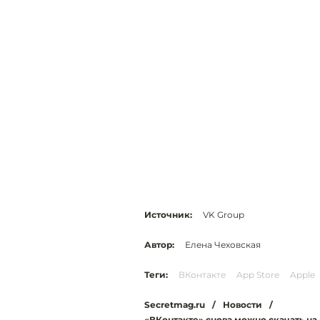
Источник:
VK Group
Автор:
Елена Чеховская
Теги:
ВКонтакте
App Store
Apple
Secretmag.ru
/
Новости
/
«ВКонтакте» снова можно скачать на 