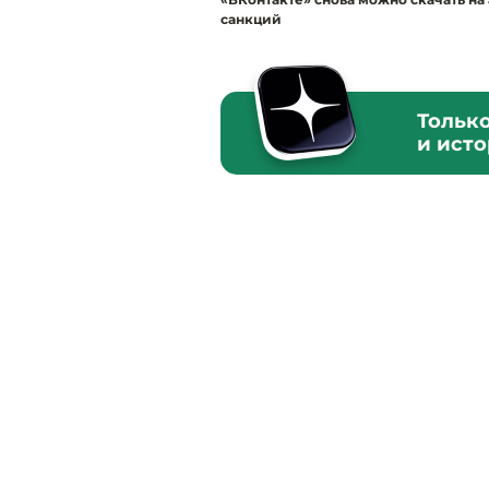
санкций
Тольк
и ист