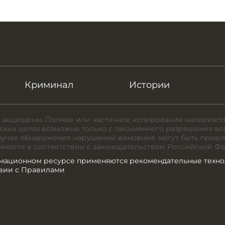
Криминал
Истории
 защищены. Полное или частичное копирование материало
ких целях возможно только с письменного разрешения вл
случае обнаружения нарушений виновные могут быть привл
нности в соответствии с законодательством Российской Ф
мационном ресурсе применяются рекомендательные техно
твии с Правилами