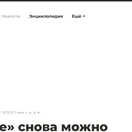
Новости
Энциклопедия
Ещё
 10:12
1
мин.
a
A
е» снова можно