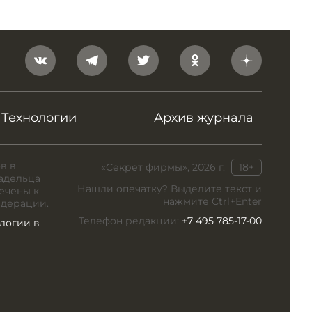
Технологии
Архив журнала
в в
«Секрет фирмы», 2026 г.
18+
адельца
Нашли опечатку? Выделите текст и
ечены к
нажмите Ctrl+Enter
едерации.
Телефон редакции:
+7 495 785-17-00
логии в