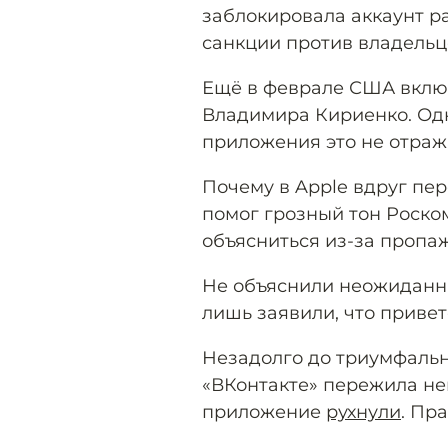
заблокировала аккаунт р
санкции против владельц
Ещё в феврале США включ
Владимира Кириенко. Одн
приложения это не отраж
Почему в Apple вдруг пе
помог грозный тон Роско
объясниться из-за проп
Не объяснили неожиданны
лишь заявили, что приве
Незадолго до триумфальн
«ВКонтакте» пережила неп
приложение
рухнули
. Пр