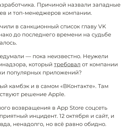
азработчика. Причиной назвали западные
ев и топ-менеджеров компании.
или в санкционный список главу VK
ако до последнего времени на судьбе
алось.
редумали — пока неизвестно. Неужели
мнадзора, который
требовал
от компании
ажи популярных приложений?
й камбэк и в самом «ВКонтакте». Там
тствуют решение Apple.
ого возвращения в App Store соцсеть
риятный инцидент. 12 октября и сайт, и
авда, ненадолго, но всё равно обидно.