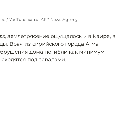
део / YouTube-канал AFP News Agency
ss, землетрясение ощущалось и в Каире, в
цы. Врач из сирийского города Атма
 обрушения дома погибли как минимум 11
находятся под завалами.