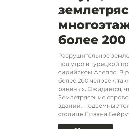
землетря
многоэтаж
более 200
Разрушительное земле
под утро в турецкой п
сирийском Алеппо. В р
более 200 человек, та
раненых. Ожидается, чт
Землетрясение спрово
зданий. Подземные тол
столице Ливана Бейрут