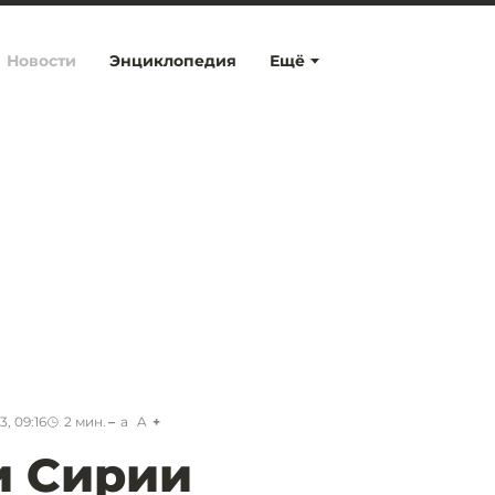
Новости
Энциклопедия
Ещё
, 09:16
2
мин.
a
A
и Сирии