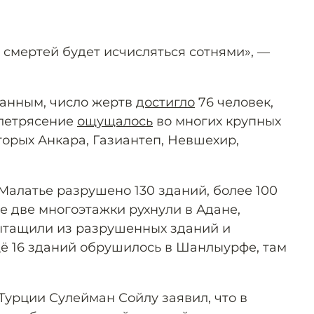
 смертей будет исчисляться сотнями», —
данным, число жертв
достигло
76 человек,
млетрясение
ощущалось
во многих крупных
торых Анкара, Газиантеп, Невшехир,
 Малатье разрушено 130 зданий, более 100
е две многоэтажки рухнули в Адане,
ытащили из разрушенных зданий и
щё 16 зданий обрушилось в Шанлыурфе, там
Турции Сулейман Сойлу заявил, что в