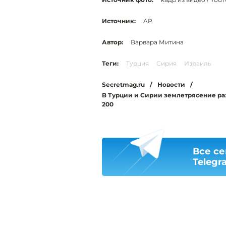
Источник:
AP
Автор:
Варвара Митина
Теги:
Турция
Сирия
Израиль
Secretmag.ru
/
Новости
/
В Турции и Сирии землетрясение ра
200
Все се
Telegr