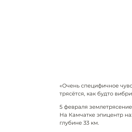
«Очень специфичное чувст
трясётся, как будто вибр
5 февраля землетрясени
На Камчатке эпицентр нах
глубине 33 км.