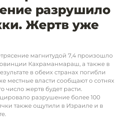
сение разрушило
ки. Жертв уже
трясение магнитудой 7,4 произошло
ровинции Кахраманмараш, а также в
езультате в обеих странах погибли
кже местные власти сообщают о сотнях
о число жертв будет расти.
цировало разрушение более 100
чки также ощутили в Израиле и в
е.