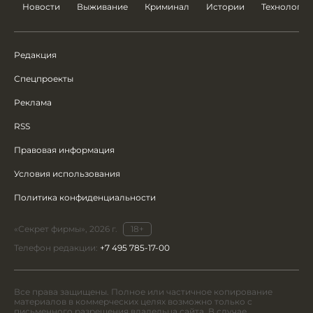
Новости
Выживание
Криминал
Истории
Технологии
Редакция
Спецпроекты
Реклама
RSS
Правовая информация
Условия использования
Политика конфиденциальности
«Секрет фирмы», 2026 г.
18+
Телефон редакции:
+7 495 785-17-00
Все права защищены. Полное или частичное копирование
материалов в коммерческих целях возможно только с
письменного разрешения владельца сайта. В случае