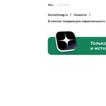
Тег:
АвтоВАЗ
Secretmag.ru
/
Новости
/
В список товаров для параллельног
Тольк
и ист