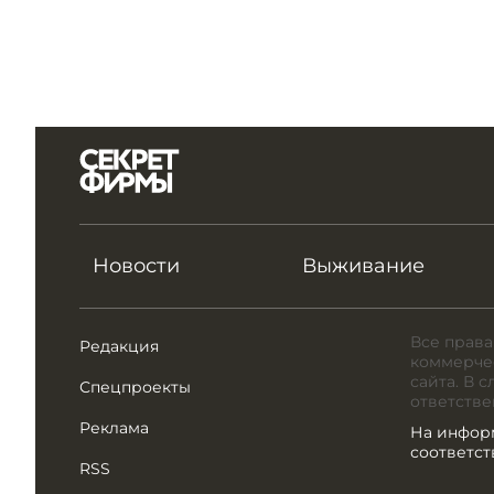
Новости
Выживание
Все права
Редакция
коммерчес
сайта. В 
Спецпроекты
ответстве
Реклама
На инфор
соответс
RSS