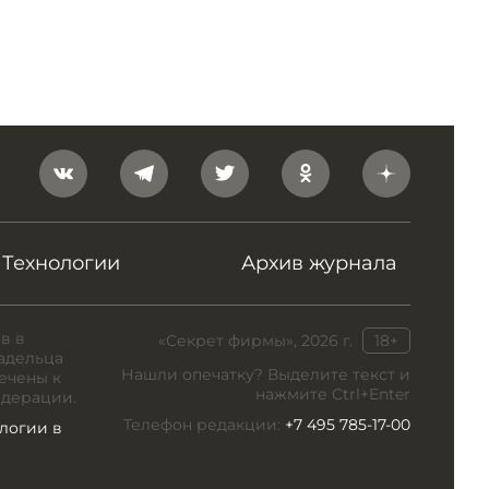
Технологии
Архив журнала
в в
«Секрет фирмы», 2026 г.
18+
адельца
Нашли опечатку? Выделите текст и
ечены к
нажмите Ctrl+Enter
едерации.
Телефон редакции:
+7 495 785-17-00
логии в