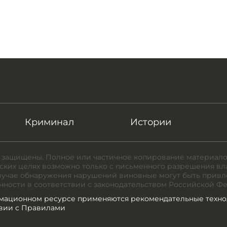
Криминал
Истории
 защищены. Полное или частичное копирование материало
ких целях возможно только с письменного разрешения вл
случае обнаружения нарушений виновные могут быть привл
нности в соответствии с законодательством Российской Ф
мационном ресурсе применяются рекомендательные техно
твии с Правилами