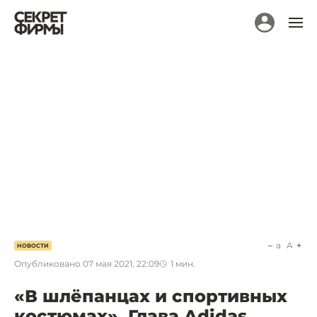
a
A
НОВОСТИ
Опубликовано
07 мая 2021, 22:09
1
мин.
«В шлёпанцах и спортивных
костюмах». Глава Adidas