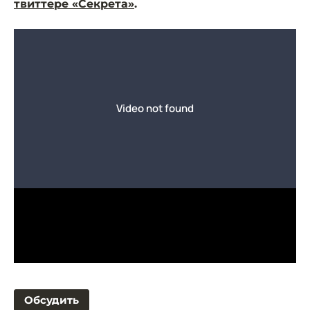
твиттере «Секрета»
.
Обсудить