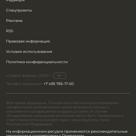
Спецпроекты
Реклама
RSS
Правовая информация
Условия использования
Политика конфиденциальности
«Секрет фирмы», 2026 г.
18+
Телефон редакции:
+7 495 785-17-00
Все права защищены. Полное или частичное копирование
материалов в коммерческих целях возможно только с
письменного разрешения владельца сайта. В случае
обнаружения нарушений виновные могут быть привлечены к
ответственности в соответствии с законодательством
Российской Федерации.
На информационном ресурсе применяются рекомендательные
технологии в соответствии с Правилами