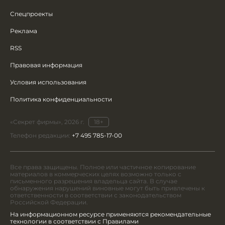
Спецпроекты
Реклама
RSS
Правовая информация
Условия использования
Политика конфиденциальности
«Секрет фирмы», 2026 г.
18+
Телефон редакции:
+7 495 785-17-00
Все права защищены. Полное или частичное копирование
материалов в коммерческих целях возможно только с
письменного разрешения владельца сайта. В случае
обнаружения нарушений виновные могут быть привлечены к
ответственности в соответствии с законодательством
Российской Федерации.
На информационном ресурсе применяются рекомендательные
технологии в соответствии с Правилами