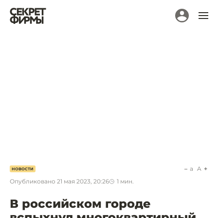
a
A
НОВОСТИ
Опубликовано
21 мая 2023, 20:26
1
мин.
В российском городе
вспыхнул многоквартирный