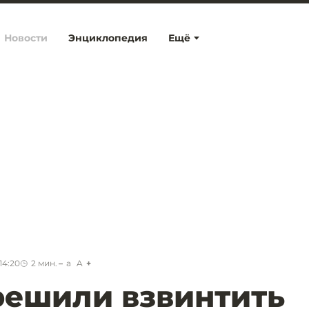
Новости
Энциклопедия
Ещё
14:20
2
мин.
a
A
решили взвинтить