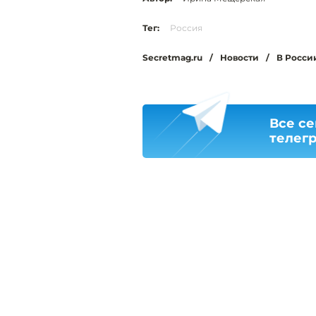
Тег:
Россия
Secretmag.ru
/
Новости
/
В Росси
Все се
телег