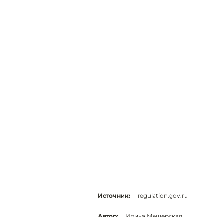
Источник:
regulation.gov.ru
Автор:
Ирина Мещерская