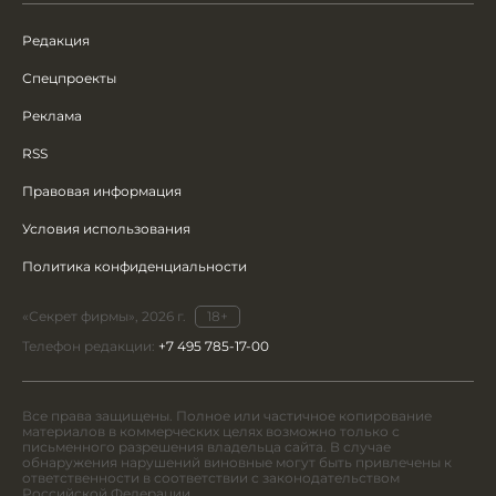
Редакция
Спецпроекты
Реклама
RSS
Правовая информация
Условия использования
Политика конфиденциальности
«Секрет фирмы», 2026 г.
18+
Телефон редакции:
+7 495 785-17-00
Все права защищены. Полное или частичное копирование
материалов в коммерческих целях возможно только с
письменного разрешения владельца сайта. В случае
обнаружения нарушений виновные могут быть привлечены к
ответственности в соответствии с законодательством
Российской Федерации.