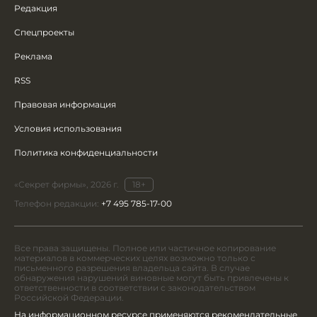
Редакция
Спецпроекты
Реклама
RSS
Правовая информация
Условия использования
Политика конфиденциальности
«Секрет фирмы», 2026 г.
18+
Телефон редакции:
+7 495 785-17-00
Все права защищены. Полное или частичное копирование
материалов в коммерческих целях возможно только с
письменного разрешения владельца сайта. В случае
обнаружения нарушений виновные могут быть привлечены к
ответственности в соответствии с законодательством
Российской Федерации.
На информационном ресурсе применяются рекомендательные