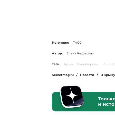
Источник:
ТАСС
Автор:
Елена Чеховская
Теги:
Крым
Минобороны
Минобо
Secretmag.ru
/
Новости
/
В Крыму
Тольк
и ист