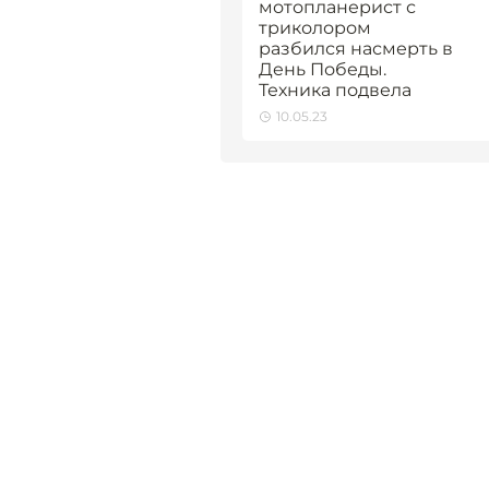
мотопланерист с
триколором
разбился насмерть в
День Победы.
Техника подвела
10.05.23