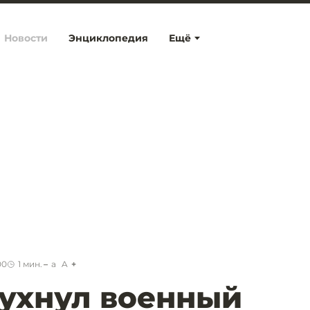
Новости
Энциклопедия
Ещё
00
1
мин.
a
A
ухнул военный