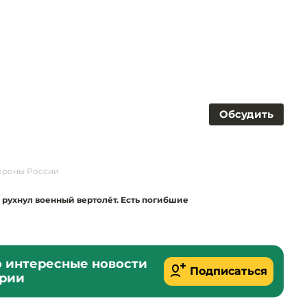
Обсудить
роны России
 рухнул военный вертолёт. Есть погибшие
о интересные новости
Подписаться
ории