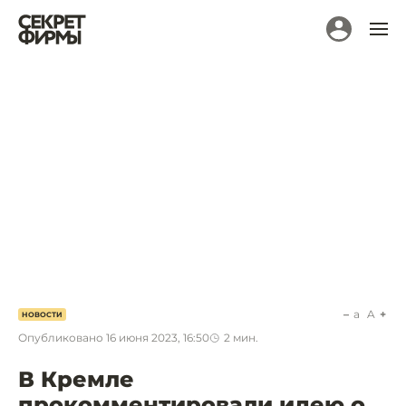
a
A
НОВОСТИ
Опубликовано
16 июня 2023, 16:50
2
мин.
В Кремле
прокомментировали идею о