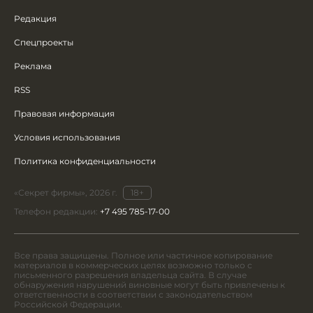
Редакция
Спецпроекты
Реклама
RSS
Правовая информация
Условия использования
Политика конфиденциальности
«Секрет фирмы», 2026 г.
18+
Телефон редакции:
+7 495 785-17-00
Все права защищены. Полное или частичное копирование
материалов в коммерческих целях возможно только с
письменного разрешения владельца сайта. В случае
обнаружения нарушений виновные могут быть привлечены к
ответственности в соответствии с законодательством
Российской Федерации.